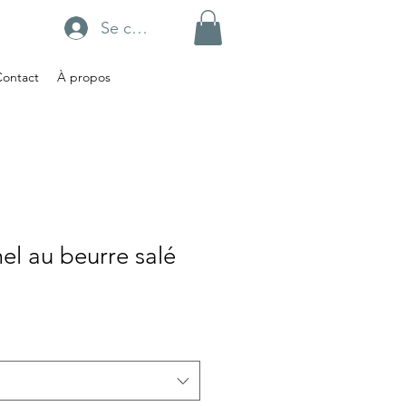
Se connecter
Contact
À propos
l au beurre salé
x
omotionnel