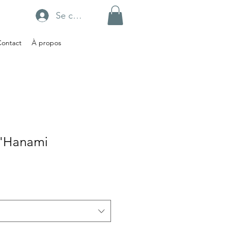
Se connecter
Contact
À propos
d'Hanami
x
omotionnel