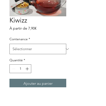
Kiwizz
Prix
À partir de
7,90€
promotionnel
Contenance
*
Quantité
*
Ajouter au panier
Kiwi, concombre, mangue,
vanille, papaye, hibiscus,