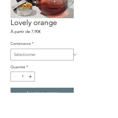
Lovely orange
Prix
À partir de
7,90€
promotionnel
Contenance
*
Quantité
*
Ajouter au panier
Orange, pomme, hibicus,
cynorrhodon.