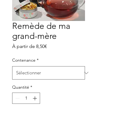
Remède de ma
grand-mère
Prix
À partir de
8,50€
promotionnel
Contenance
*
Quantité
*
Ajouter au panier
Thym, romarin, verveine.