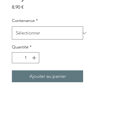
Prix
8,90 €
Contenance
*
Quantité
*
Ajouter au panier
Tisane de Thym, Biologique.
Produit en France.